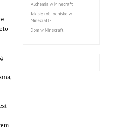
Alchemia w Minecraft
Jak się robi ognisko w
ie
Minecraft?
rto
Dom w Minecraft
zą
rona,
est
słem