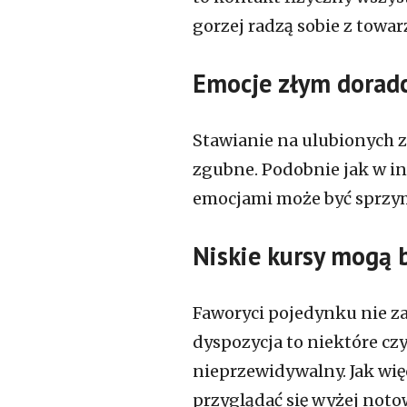
gorzej radzą sobie z towar
Emocje złym dorad
Stawianie na ulubionych 
zgubne. Podobnie jak w i
emocjami może być sprzym
Niskie kursy mogą 
Faworyci pojedynku nie z
dyspozycja to niektóre czy
nieprzewidywalny. Jak wi
przyglądać się wyżej no