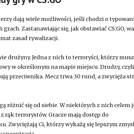
rzy dają wiele możliwości, jeśli chodzi o typowan
 grach. Zastanawiając się, jak obstawiać CS:GO, wa
emat zasad rywalizacji.
ie drużyny. Jedna z nich to terroryści, którzy mus
wy w określonym na mapie miejscu. Drudzy, czyli
ują przeciwnika. Mecz trwa 30 rund, a zwycięża st
różnić się od siebie. W niektórych z nich celem j
z rąk terrorystów. Gracze mają dostęp do
. Zwyciężają Ci, którzy wykażą się lepszym zmy
koncentracją.