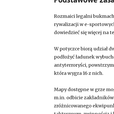
Rozmaici legalni bukmache
rywalizacji w e-sportowych
dowiedzieć się więcej na t
W potyczce biorą udział dw
podłożyć ładunek wybucho
antyterroryści, powstrzym
która wygra 16 z nich.
Mapy dostępne w grze mogą 
m.in. odbicie zakładników 
zróżnicowanego ekwipunku
taktycznym, zwinnością i 