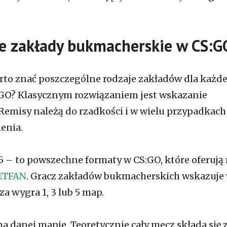
ze zakłady bukmacherskie w CS:G
rto znać poszczególne rodzaje zakładów dla każdej
:GO? Klasycznym rozwiązaniem jest wskazanie
 Remisy należą do rzadkości i w wielu przypadkach
enia.
of 5 – to powszechne formaty w CS:GO, które oferują 
BETFAN
. Gracz zakładów bukmacherskich wskazuje 
a wygra 1, 3 lub 5 map.
 na danej mapie. Teoretycznie cały mecz składa się 