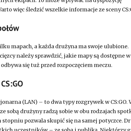
nych ekipach. To może wpływać na dyspozycję
rto więc śledzić wszelkie informacje ze sceny CS:
połów
ilku mapach, a każda drużyna ma swoje ulubione.
ęzcy należy sprawdzić, jakie mapy są dostępne w 
e odbywa się tuż przed rozpoczęciem meczu.
w CS:GO
tacjonarna (LAN) – to dwa typy rozgrywek w CS:GO.
 ze sobą drużyny radzą sobie w obu rodzajach spot
stopniu pozwala skupić się na samej potyczce. Dr
tkich uczestników – ze sobą i publiką. Niektórzy 