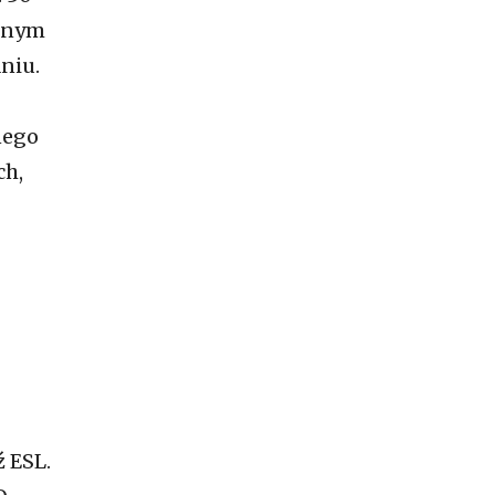
cznym
niu.
nego
ch,
ź ESL.