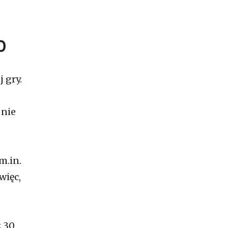
O
 gry.
 nie
m.in.
więc,
z 30