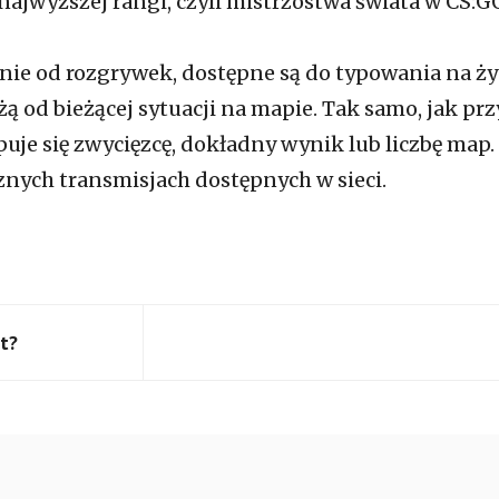
najwyższej rangi, czyli mistrzostwa świata w CS:G
żnie od rozgrywek, dostępne są do typowania na ż
żą od bieżącej sytuacji na mapie. Tak samo, jak prz
uje się zwycięzcę, dokładny wynik lub liczbę map.
cznych transmisjach dostępnych w sieci.
ft?