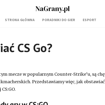
NaGrany.pl
STRONA GŁÓWNA
PORADNIKI DO GIER
ESPORT
iać CS Go?
tym mecze w popularnym Counter-Strike’u, są chę
ukmacherskich. Przedstawiamy więc, jak obstawiać
j CS:GO.
dy gry w CS:GO