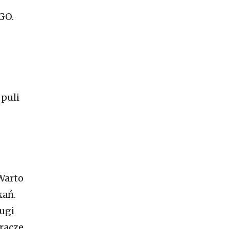
GO.
puli
 Warto
kań.
ugi
gracze