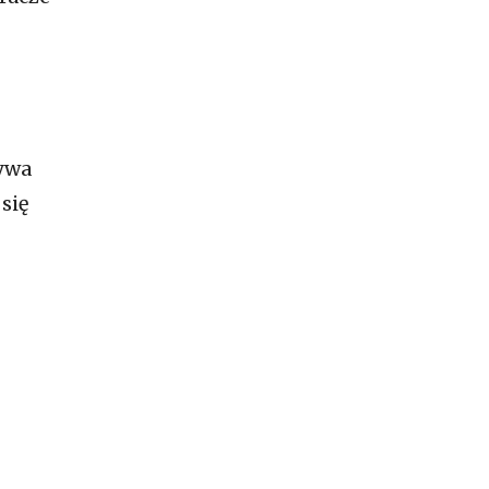
ywa
się