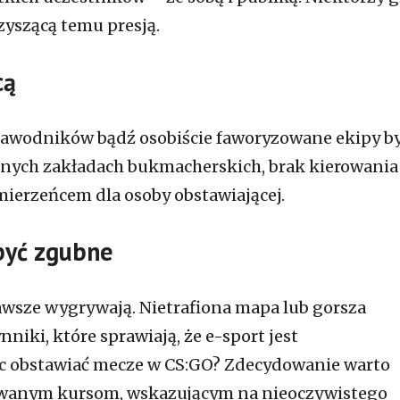
zyszącą temu presją.
cą
zawodników bądź osobiście faworyzowane ekipy b
nnych zakładach bukmacherskich, brak kierowania 
ierzeńcem dla osoby obstawiającej.
być zgubne
awsze wygrywają. Nietrafiona mapa lub gorsza
nniki, które sprawiają, że e-sport jest
ęc obstawiać mecze w CS:GO? Zdecydowanie warto
towanym kursom, wskazującym na nieoczywistego