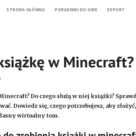
STRONA GŁÓWNA
PORADNIKI DO GIER
ESPORT
 książkę w Minecraft
a
Minecraft? Do czego służą w niej książki? Sprawd
ać. Dowiedz się, czego potrzebujesz, aby złożyć,
łasny wirtualny tom.
e do zrobienia książki w minecra