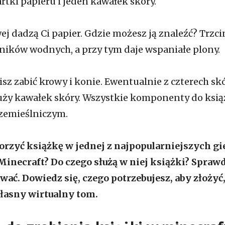
tki papieru i jeden kawałek skóry.
ej dadzą Ci papier. Gdzie możesz ją znaleźć? Trzci
ników wodnych, a przy tym daje wspaniałe plony.
sz zabić krowy i konie. Ewentualnie z czterech sk
duży kawałek skóry. Wszystkie komponenty do ksią
rzemieślniczym.
orzyć książkę w jednej z najpopularniejszych gi
Minecraft? Do czego służą w niej książki? Sprawd
ać. Dowiedz się, czego potrzebujesz, aby złożyć,
łasny wirtualny tom.